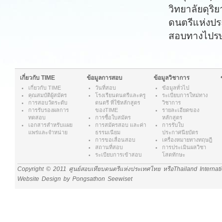
วิทยาลัยดุริ
ดนตรีแห่งป
สอบทางไปรษ
เกี่ยวกับ TIME
ข้อมูลการสอบ
ข้อมูลวิชาการ
เกี่ยวกับ
TIME
วันที่สอบ
ข้อมูลทั่วไป
คุณสมบัติผู้สมัคร
โรงเรียนดนตรีและครู
ระเบียบการใหม่ทาง
การสอบวัดระดับ
ดนตรี ที่ใช้หลักสูตร
วิชาการ
การรับรองผลการ
ของTIME
รายละเอียดของ
ทดสอบ
การซื้อใบสมัคร
หลักสูตร
เอกสารสำหรับแผย
การสมัครสอบ และค่า
การรับใบ
แพร่และจำหน่าย
ธรรมเนียม
ประกาศนียบัตร
การขอเลื่อนสอบ
เครื่องหมายทางทฤษฎี
สถานที่สอบ
การประเมินผลวิชา
ระเบียบการเข้าสอบ
โสตทักษะ
Copyright © 2011 ศูนย์สอบเทียบดนตรีแห่งประเทศไทย หรือThailand Internat
Website Design by Pongsathon Seewiset