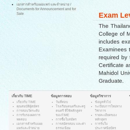
เอกสารสำหรับเผยแพร่ และจำหน่าย
/
Documents for Announcement and for
Exam Le
Sale
The Thailan
College of M
includes ex
Examinees t
required by 
Certificate 
Mahidol Univ
Graduate.
เกี่ยวกับ TIME
ข้อมูลการสอบ
ข้อมูลวิชาการ
เกี่ยวกับ
TIME
วันที่สอบ
ข้อมูลทั่วไป
คุณสมบัติผู้สมัคร
โรงเรียนดนตรีและครู
ระเบียบการใหม่ทาง
การสอบวัดระดับ
ดนตรี ที่ใช้หลักสูตร
วิชาการ
การรับรองผลการ
ของTIME
รายละเอียดของ
ทดสอบ
การซื้อใบสมัคร
หลักสูตร
เอกสารสำหรับแผย
การสมัครสอบ และค่า
การรับใบ
แพร่และจำหน่าย
ธรรมเนียม
ประกาศนียบัตร