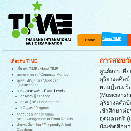
About TIME
Home
การสอบวั
เกี่ยวกับ TIME
เกี่ยวกับ TIME / About TIME
ศูนย์สอบเที
คณะกรรมการ / Committe Member
ดุริยางคศิล
คุณสมบัติผู้สมัคร
/ Applicant
Qualifications
ทฤษฎีดนตรี
การสอบวัดระดับ / Exam Levels
(Musicianshi
ภาคทฤษฎี
/ Theory
ดุริยางคศิ
ภาคปฏิบัติ / Performance
หลักสูตร / Program
เข้าศึกษาต่อ
การรับรองผลการทดสอบ
/
อุดมดนตรี (
Acknowledgement of Exam Results
คำถามที่พบบ่อย / Frequently Asked
บัณฑิตศึกษา
Questions